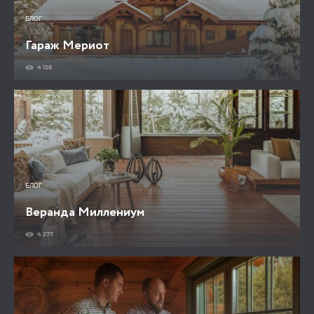
БЛОГ
Гараж Мериот
4 128
БЛОГ
Веранда Миллениум
4 277