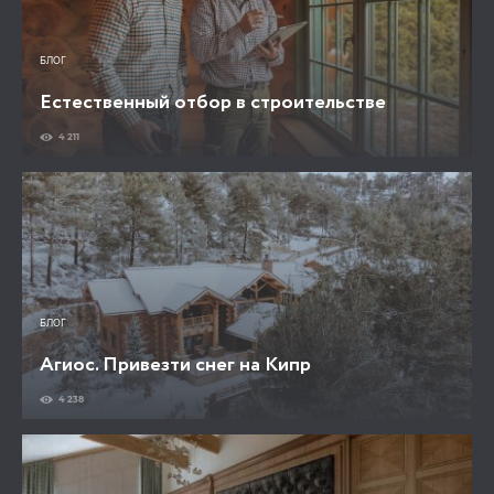
БЛОГ
Естественный отбор в строительстве
4 211
БЛОГ
Агиос. Привезти снег на Кипр
4 238