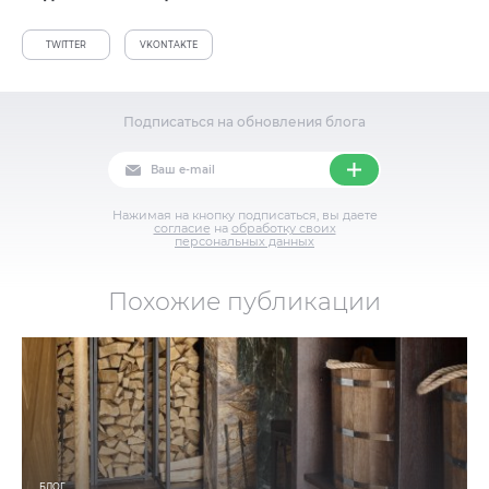
TWITTER
VKONTAKTE
Подписаться на обновления блога
Нажимая на кнопку подписаться, вы даете
согласие
на
обработку своих
персональных данных
Похожие публикации
БЛОГ