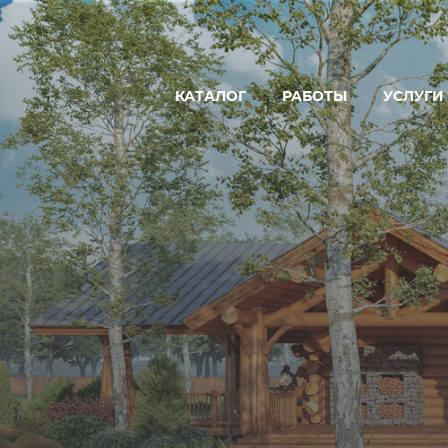
КАТАЛОГ
РАБОТЫ
УСЛУГИ
ДОМ
ПРОЕКТ
БАНЯ
ПРОИЗВ
ГОСТЕВОЙ ДОМ-БАНЯ
СТРОИТЕ
ГОСТИНИЦА
УСЛУГИ 
КОММЕРЧЕСКАЯ БАНЯ
РЕСТОРАН