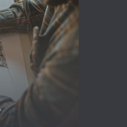
я
,
.