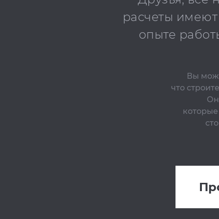
расчеты имеют
опыте работ
Вы може
что строит
Он
которые
сто
Пр