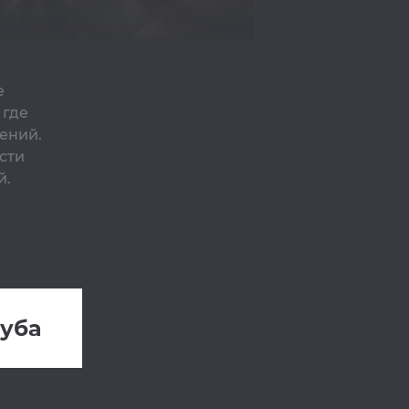
е
 где
ений.
сти
й.
руба