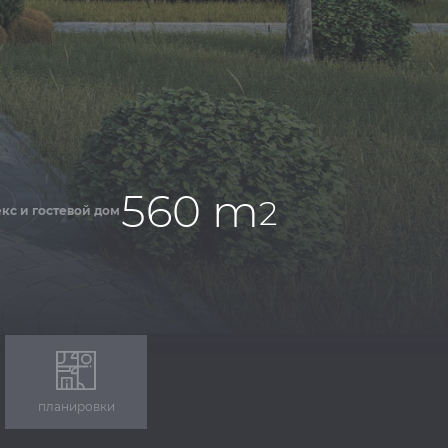
560 m
2
кс и гостевой дом
планировки