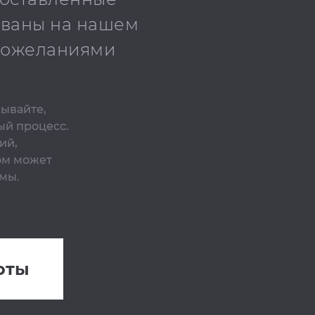
ованы на нашем
 пожеланиями
бывайте,
ый процесс.
ий,
ом может
мы.
оты