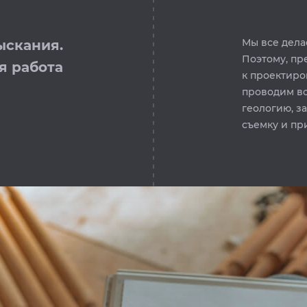
Мы все дела
ыскания.
Поэтому, пр
я работа
к проектиро
проводим в
геологию, з
съемку и пр