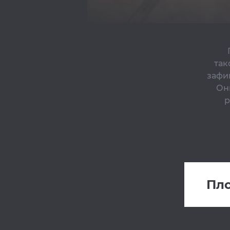
так
зафи
Он
р
Пло