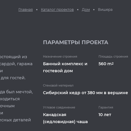
Главная
Каталог проектов
Дом
Вишера
ПАРАМЕТРЫ ПРОЕКТА
состоящий из
Назначение строения
Площадь строения
сардой, гаража
Банный комплекс и
560 m
2
 и
гостевой дом
для гостей.
Стеновой материал
да был мечтой,
Cибирский кедр от 380 мм в вершине
бходиться
 точным
Угловое соединение
Гарантия
 и
Канадская
10 лет
есных деталей
(седловидная) чаша