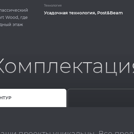
Технология
классический
Усадочная технология, Post&Beam
rt Wood, где
рдный этаж
Комплектаци
НТУР
 наши проекты уникальны. Все пре