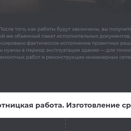
После того, как работы будут закончены, вы получит
ой же объемный пакет исполнительных документов,
ксировано фактическое исполнение проектных реш
и нужны в период эксплуатации здания — для точно
емонтных работ и реконструкции инженерных сете
тницкая работа. Изготовление с