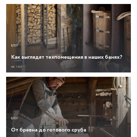
БЛОГ
Как выглядят техпомещения в наших банях?
1 621
БЛОГ
От бревна до готового сруба