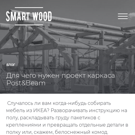
БЛОГ
Для чего нужен проект каркаса
Post&Beam
Случалось ли вам когда-нибудь собирать
мебель из ИКЕА?⁣⁣ Разворачивать инструкцию на
полу, раскладывать груду пакетиков с
креплениями и превращать отдельные детали в
полку или, скажем, белоснежный комод.⁣⁣