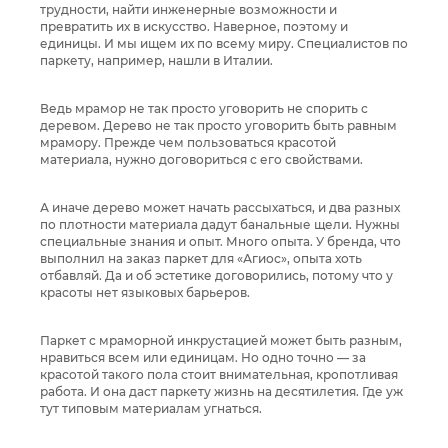
трудности, найти инженерные возможности и
превратить их в искусство. Наверное, поэтому и
единицы. И мы ищем их по всему миру. Специалистов по
паркету, например, нашли в Италии.
Ведь мрамор не так просто уговорить не спорить с
деревом. Дерево не так просто уговорить быть равным
мрамору. Прежде чем пользоваться красотой
материала, нужно договориться с его свойствами.
А иначе дерево может начать рассыхаться, и два разных
по плотности материала дадут банальные щели. Нужны
специальные знания и опыт. Много опыта. У бренда, что
выполнил на заказ паркет для «Агиос», опыта хоть
отбавляй. Да и об эстетике договорились, потому что у
красоты нет языковых барьеров.
Паркет с мраморной инкрустацией может быть разным,
нравиться всем или единицам. Но одно точно — за
красотой такого пола стоит внимательная, кропотливая
работа. И она даст паркету жизнь на десятилетия. Где уж
тут типовым материалам угнаться.