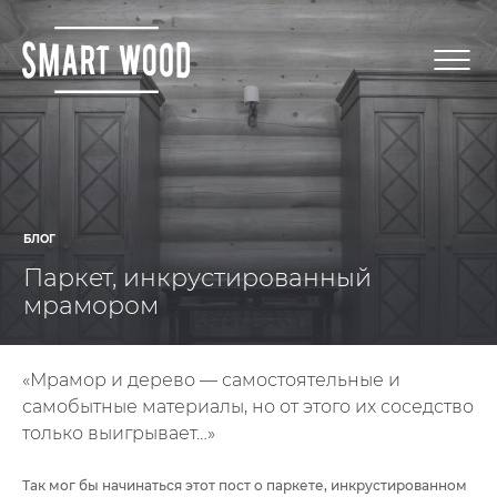
БЛОГ
Паркет, инкрустированный
мрамором
«Мрамор и дерево — самостоятельные и
самобытные материалы, но от этого их соседство
только выигрывает…»⁣⁣
Так мог бы начинаться этот пост о паркете, инкрустированном