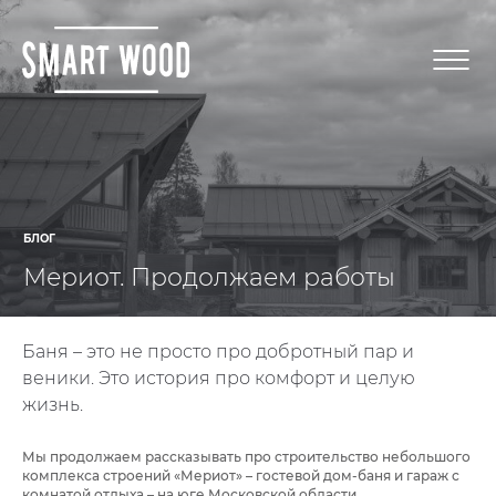
БЛОГ
Мериот. Продолжаем работы
Баня – это не просто про добротный пар и
веники. Это история про комфорт и целую
жизнь.
Мы продолжаем рассказывать про строительство небольшого
комплекса строений
«Мериот»
– гостевой дом-баня и гараж с
комнатой отдыха – на юге Московской области.