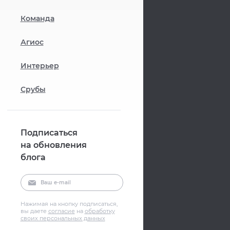
Команда
Агиос
Интерьер
Срубы
Подписаться
на обновления
блога
Нажимая на кнопку подписаться,
вы даете
согласие
на
обработку
своих персональных данных