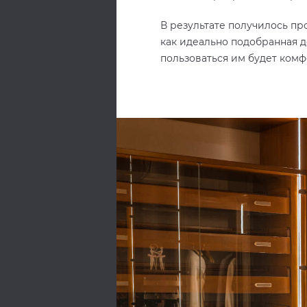
В результате получилось пр
как идеально подобранная де
пользоваться им будет комф