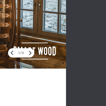
1
/
3