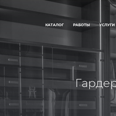
КАТАЛОГ
РАБОТЫ
УСЛУГИ
ДОМ
ПРОЕКТ
БАНЯ
ПРОИЗВ
ГОСТЕВОЙ ДОМ-БАНЯ
СТРОИТЕ
ГОСТИНИЦА
УСЛУГИ 
КОММЕРЧЕСКАЯ БАНЯ
Гарде
РЕСТОРАН