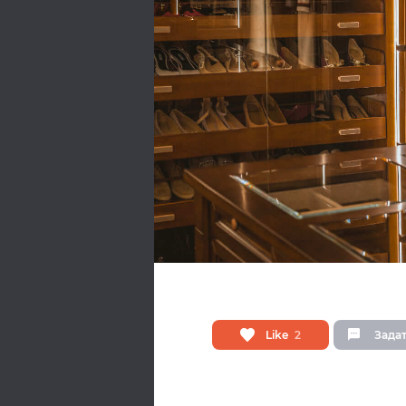
2
Задат