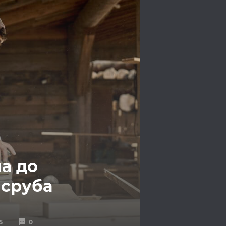
а до
 сруба
5
0