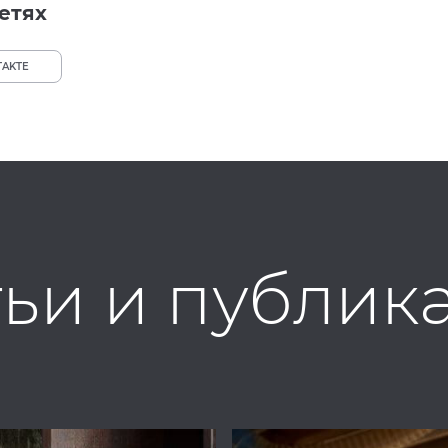
етях
TAKTE
тьи и публик