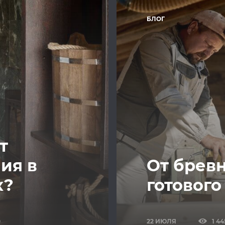
БЛОГ
т
ия в
От бревн
х?
готового
0
22 ИЮЛЯ
1 44