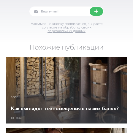
Нажимая на кнопку подписаться, вы даете
согласие
на
обработку своих
персональных данных
Похожие публикации
БЛОГ
Как выглядят техпомещения в наших банях?
1 593