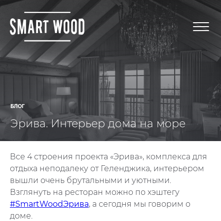
БЛОГ
Эрива. Интерьер дома на море
Все 4 строения проекта «Эрива», комплекса для
отдыха неподалеку от Геленджика, интерьером
вышли очень брутальными и уютными.
Взглянуть на ресторан можно по хэштегу
#SmartWoodЭрива
, а сегодня мы говорим о
доме.