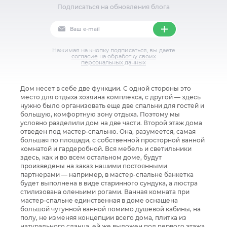
Подписаться на обновления блога
Нажимая на кнопку подписаться, вы даете
согласие
на
обработку своих
персональных данных
Дом несет в себе две функции. С одной стороны это
место для отдыха хозяина комплекса, с другой — здесь
нужно было организовать еще две спальни для гостей и
большую, комфортную зону отдыха. Поэтому мы
условно разделили дом на две части. Второй этаж дома
отведен под мастер-спальню. Она, разумеется, самая
большая по площади, с собственной просторной ванной
комнатой и гардеробной. Вся мебель и светильники
здесь, как и во всем остальном доме, будут
произведены на заказ нашими постоянными
партнерами — например, в мастер-спальне банкетка
будет выполнена в виде старинного сундука, а люстра
стилизована оленьими рогами. Ванная комната при
мастер-спальне единственная в доме оснащена
большой чугунной ванной помимо душевой кабины, на
полу, не изменяя концепции всего дома, плитка из
натурального сланца, ей же выложен пол первого этажа.