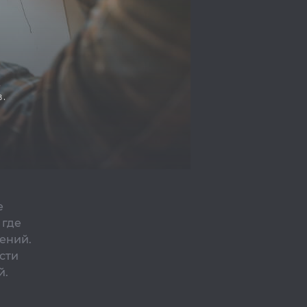
я
,
.
е
 где
ений.
сти
й.