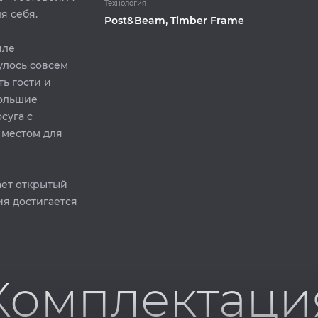
Технология
я себя.
Post&Beam, Timber Frame
иле
улось совсем
ть гости и
большие
суга с
 местом для
ает открытый
ия достигается
Комплектаци