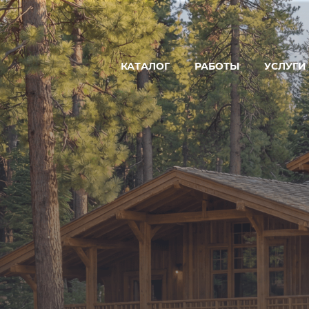
КАТАЛОГ
РАБОТЫ
УСЛУГИ
ДОМ
ПРОЕКТ
БАНЯ
ПРОИЗВ
ГОСТЕВОЙ ДОМ-БАНЯ
СТРОИТЕ
ГОСТИНИЦА
УСЛУГИ 
КОММЕРЧЕСКАЯ БАНЯ
РЕСТОРАН