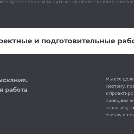
ить чуть больше или чуть меньше обозначенной сум
оектные и подготовительные раб
Мы все дела
ыскания.
Поэтому, пр
я работа
к проектиро
проводим в
геологию, з
съемку и пр