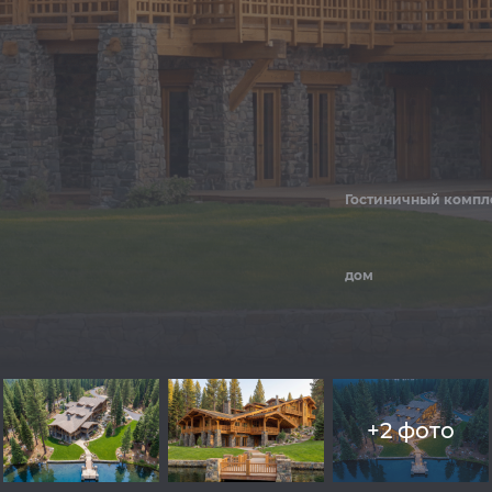
Гостиничный компле
дом
+2 фото