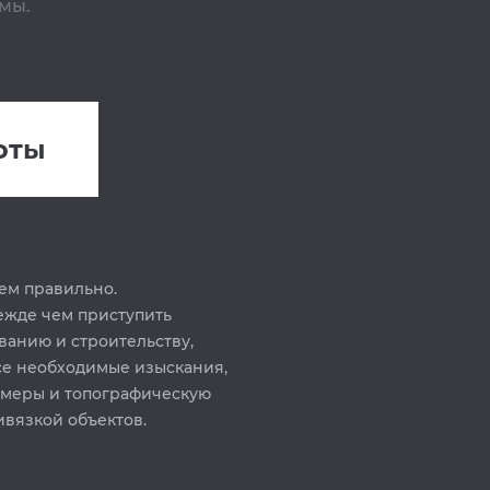
мы.
оты
ем правильно.
ежде чем приступить
ванию и строительству,
се необходимые изыскания,
амеры и топографическую
ивязкой объектов.