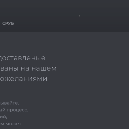
СРУБ
едоставленые
ованы на нашем
 пожеланиями
бывайте,
ый процесс.
ий,
ом может