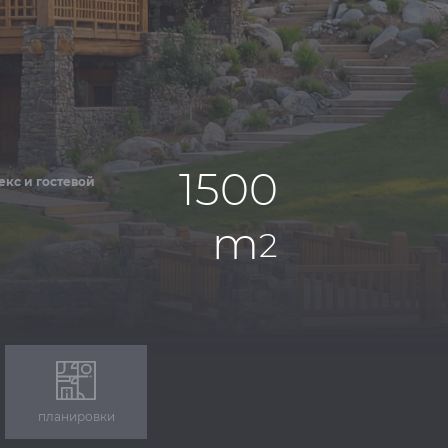
1500
кс и гостевой
m
2
планировки