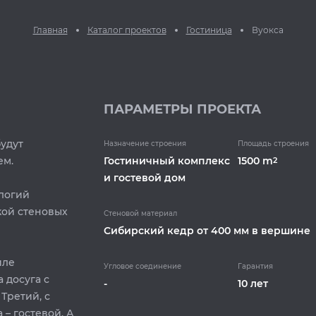
Главная
Каталог проектов
Гостиница
Вуокса
ПАРАМЕТРЫ ПРОЕКТА
будут
Назначение строения
Площадь строения
ем.
Гостиничный комплекс
1500 m
2
и гостевой дом
логий
кой стеновых
Стеновой материал
Cибирский кедр от 400 мм в вершине
иле
Угловое соединение
Гарантия
а досуга с
-
10 лет
Третий, с
 – гостевой. А