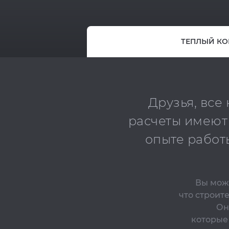
ТЕПЛЫЙ КО
Друзья, все
расчеты имеют
опыте работ
Вы може
что строит
Он
которые