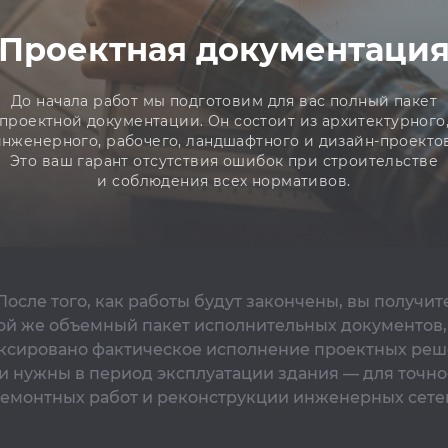
Проектная документаци
До начала работ мы подготовим для вас полный пакет
проектной документации. Он состоит из архитектурного
инженерного, рабочего, ландшафтного и дизайн-проектов
Это ваш гарант отсутствия ошибок при строительстве
и соблюдения всех нормативов.
После того, как работы будут закончены, вы получит
ой же объемный пакет исполнительных документов,
ксировано фактическое исполнение проектных реш
и нужны в период эксплуатации здания — для точно
емонтных работ и реконструкции инженерных сете