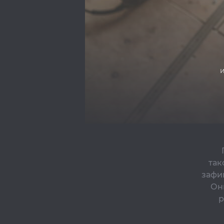
так
зафи
Он
р