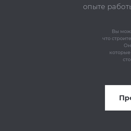
опыте работ
Вы може
что строит
Он
которые
сто
Пр