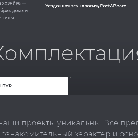
а хозяйка —
Усадочная технология, Post&Beam
браз дома и
ениям.
Комплектаци
НТУР
 наши проекты уникальны. Все пр
 ознакомительный характер и осн