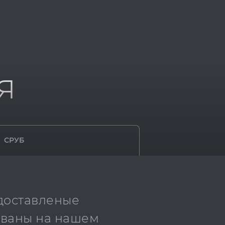
я
СРУБ
едоставленые
ованы на нашем