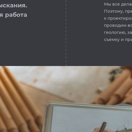
Мы все дела
ыскания.
Поэтому, пр
я работа
к проектиро
проводим в
геологию, з
съемку и пр