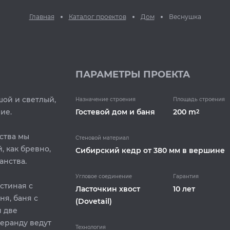
Главная
Каталог проектов
Дом
Веснушка
ПАРАМЕТРЫ ПРОЕКТА
шой и светлый,
Назначение строения
Площадь строения
ие.
Гостевой дом и баня
200 m
2
ства мы
Стеновой материал
, как бревно,
Cибирский кедр от 380 мм в вершине
анства.
Угловое соединение
Гарантия
стиная с
Ласточкин хвост
10 лет
я, баня с
(Dovetail)
и две
веранду ведут
Технология