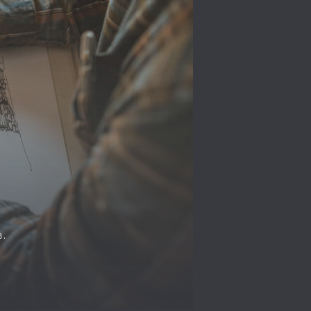
я
,
.