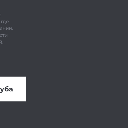
е
 где
ений.
сти
й.
руба