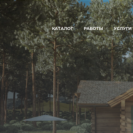
КАТАЛОГ
РАБОТЫ
УСЛУГИ
ДОМ
ПРОЕКТ
БАНЯ
ПРОИЗВ
ГОСТЕВОЙ ДОМ-БАНЯ
СТРОИТЕ
ГОСТИНИЦА
УСЛУГИ 
КОММЕРЧЕСКАЯ БАНЯ
РЕСТОРАН