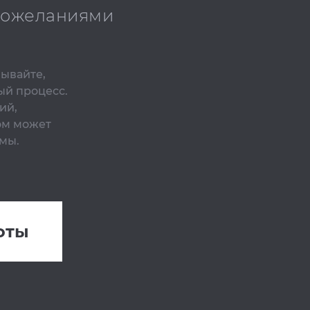
 пожеланиями
бывайте,
ый процесс.
ий,
ом может
мы.
оты