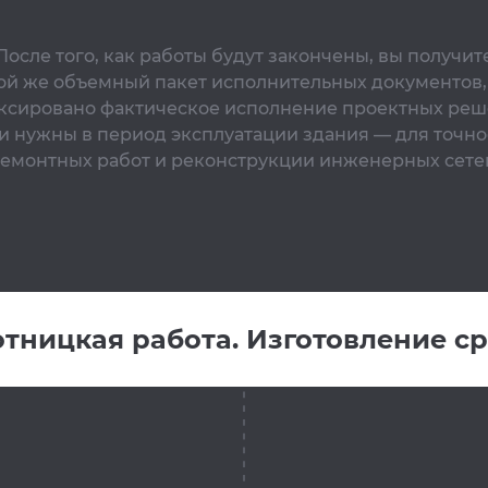
После того, как работы будут закончены, вы получит
ой же объемный пакет исполнительных документов,
ксировано фактическое исполнение проектных реш
и нужны в период эксплуатации здания — для точно
емонтных работ и реконструкции инженерных сете
тницкая работа. Изготовление с