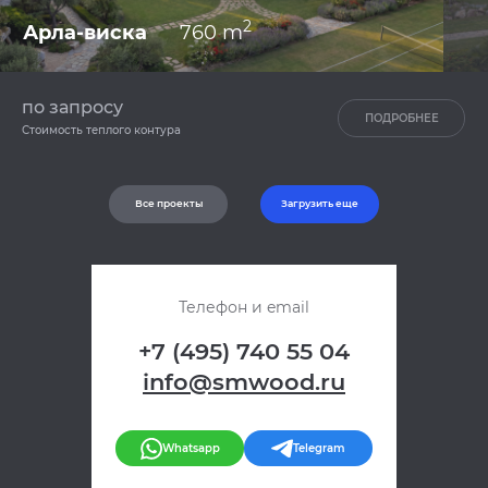
2
Арла-виска
760 m
по запросу
ПОДРОБНЕЕ
Стоимость теплого контура
Все проекты
Загрузить еще
Телефон и email
+7 (495) 740 55 04
info@smwood.ru
Whatsapp
Telegram