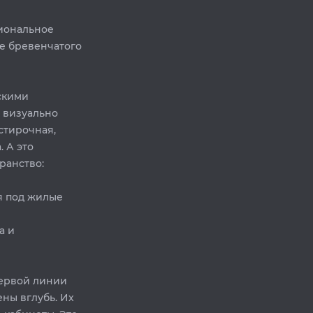
иональное
е бревенчатого
скими
 визуально
стирочная,
 А это
нство: ⁣⁣⠀
я под жилые
а и
первой линии
ены вглубь. Их