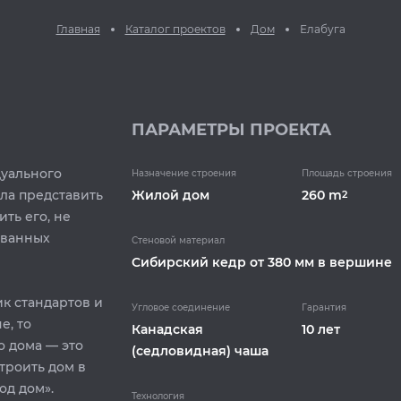
Главная
Каталог проектов
Дом
Елабуга
ПАРАМЕТРЫ ПРОЕКТА
уального
Назначение строения
Площадь строения
ла представить
Жилой дом
260 m
2
ть его, не
ованных
Стеновой материал
Cибирский кедр от 380 мм в вершине
ик стандартов и
Угловое соединение
Гарантия
е, то
Канадская
10 лет
о дома — это
(седловидная) чаша
троить дом в
 дом».⁣⁣
Технология