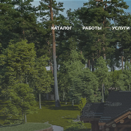
КАТАЛОГ
РАБОТЫ
УСЛУГИ
ДОМ
ПРОЕКТ
БАНЯ
ПРОИЗВ
ГОСТЕВОЙ ДОМ-БАНЯ
СТРОИТЕ
ГОСТИНИЦА
УСЛУГИ 
КОММЕРЧЕСКАЯ БАНЯ
РЕСТОРАН