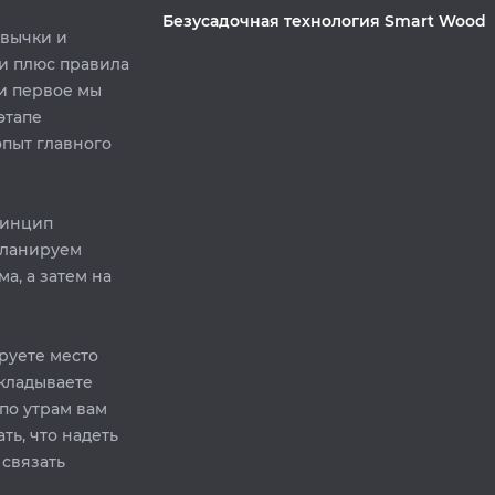
Безусадочная технология Smart Wood
ивычки и
и плюс правила
и первое мы
этапе
опыт главного
ринцип
 планируем
а, а затем на
руете место
складываете
 по утрам вам
ь, что надеть
 связать