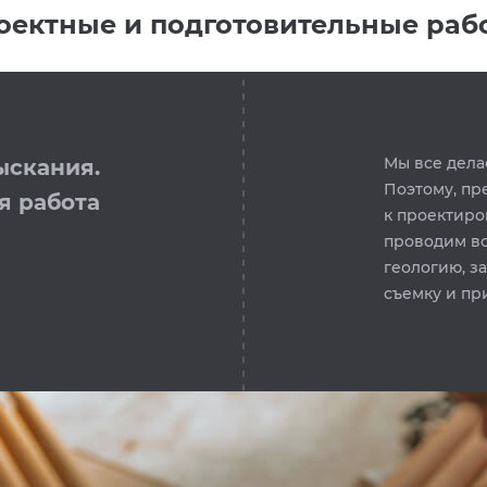
оектные и подготовительные раб
Мы все дела
ыскания.
Поэтому, пр
я работа
к проектиро
проводим в
геологию, з
съемку и пр