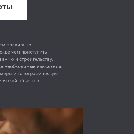
оты
ем правильно.
ежде чем приступить
ванию и строительству,
се необходимые изыскания,
амеры и топографическую
ивязкой объектов.