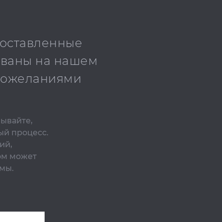
доставленные
ованы на нашем
 пожеланиями
бывайте,
ый процесс.
ий,
ом может
мы.