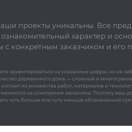
 наши проекты уникальны. Все пре
 ознакомительный характер и осн
ы с конкретным заказчиком и его
те ориентироваться на указанные цифры, но не за
ельство деревянного дома — сложный и многогранн
 состоит из множества работ, материалов и технолог
 меняются на усмотрение заказчика. Поэтому ваш д
ить чуть больше или чуть меньше обозначенной сум