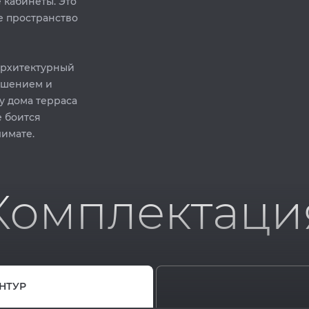
 кабинеты. Это
е пространство
архитектурный
ешением и
у дома терраса
е боится
мате.⁣⁣
Комплектаци
НТУР