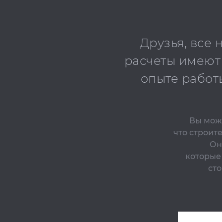
Друзья, все
расчеты имеют
опыте работ
Вы може
что строит
Он
которые
сто