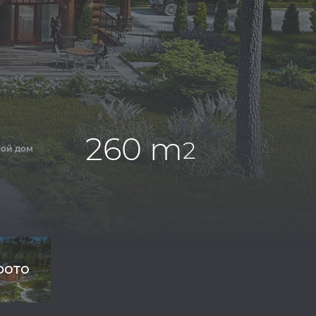
260 m
2
ой дом
фото