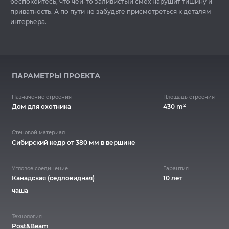
беспокойтесь, что чей-то заливистый смех нарушит тишину и
приватность. А по пути не забудьте присмотреться к деталям
интерьера.
ПАРАМЕТРЫ ПРОЕКТА
Назначение строения
Площадь строения
2
Дом для охотника
430 m
Стеновой материал
Cибирский кедр от 380 мм в вершине
Угловое соединение
Гарантия
Канадская (седловидная)
10 лет
чаша
Технология
Post&Beam