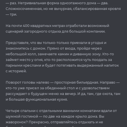
— раз. Нетривиальная форма одноэтажного дома — два.
Сложносочиненная, но не вычурная, сбалансированная кровля
— три.
На почти 400 квадратных метрах отработали возможный
сценарий загородного отдыха для большой компании.
Представьте, что вы только-только приехали в угодья и
знакомитесь с домом. Прямо от входа, пройдя через
небольшой холл, замечаете камин и диванную зону. Кто-то
займет место у огня, кто-то расположится чуть поодаль за
парными креслами и будет потягивать выдержанный напиток
с историей.
Поворот головы налево — просторная бильярдная. Направо —
кто-то уже присел за обеденный стол и с удовольствием
рассуждает о будущем меню на вечер. И да, там, где охота, там
и большая функциональная кухня.
Четыре спальни с отдельными ванными комнатами вдали от
шумной гостиной — по две на каждое крыло дома. Вы
жаворонок? Прекрасно, отправляйтесь отдыхать и не