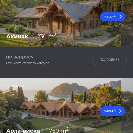
ЛИСТАЙ
2
Акинак
230 m
по запросу
ПОДРОБНЕЕ
Стоимость теплого контура
Жилой дом
ЛИСТАЙ
2
Арла-виска
760 m